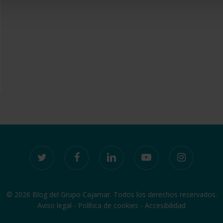
twitter
facebook
linkedin
youtube
instagram
© 2026 Blog del Grupo Cajamar. Todos los derechos reservados.
Aviso legal
-
Política de cookies
-
Accesibilidad