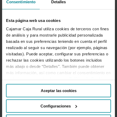
la
Consentimiento
Detalles
Associació
Vinícola
Esta página web usa cookies
Catalana,
Cajamar Caja Rural utiliza cookies de terceros con fines
la
de análisis y para mostrarle publicidad personalizada
D.O.
Cajamar suscribe
basada en sus preferencias teniendo en cuenta el perfil
Pla
acuerdos con la
realizado al seguir su navegación (por ejemplo, páginas
de
Associació Vinícola
visitadas). Puede aceptar, configurar sus preferencias o
Bages,la
rechazar las cookies utilizando los botones incluidos
Catalana, la D.O. Pla de
más abajo o desde “Detalles”. También puede obtener
D.O.
Bages,la D.O. Binissalem
más información, así como cambiar el consentimiento en
Mallorca y la D.O. Rueda
Binissalem
cualquier momento desde nuestra
Política de Cookies
.
en la BWW
Mallorca
y
Aceptar las cookies
la
El director territorial de Cajamar en
D.O.
Catalunya y Baleares, Martín Tomás, y
Configuraciones
Rueda
el director territorial en Castilla y León,