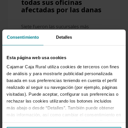
todas sus oficinas
afectadas por las danas
Siete fueron las sucursales más
afectadas, seis en la provincia de
Consentimiento
Detalles
Valencia y una en Málaga que
estuvieron cerradas durante semanas.
Esta página web usa cookies
Oficina 2166 - Alfafar - Cajamar Grupo
Cooperativo Cajamar reabre todas sus
Cajamar Caja Rural utiliza cookies de terceros con fines
de análisis y para mostrarle publicidad personalizada
oficinas afectadas por las danas del 29
basada en sus preferencias teniendo en cuenta el perfil
de octubre al 14 de…
realizado al seguir su navegación (por ejemplo, páginas
visitadas). Puede aceptar, configurar sus preferencias o
rechazar las cookies utilizando los botones incluidos
más abajo o desde “Detalles”. También puede obtener
Grupo
más información, así como cambiar el consentimiento en
Cajamar
cualquier momento desde nuestra
Política de Cookies
.
habilita