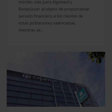
móviles más para Algemesí y
Benetússer al objeto de proporcionar
servicio financiero a los clientes de
estas poblaciones valencianas,
mientras se…
Ayudas
del
Grupo
Cajamar
para
los
afectados
por
la