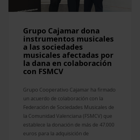
sociedades
musicales
afectadas
Grupo Cajamar dona
por
instrumentos musicales
la
a las sociedades
dana
musicales afectadas por
en
la dana en colaboración
con FSMCV
colaboración
con
FSMCV
Grupo Cooperativo Cajamar ha firmado
un acuerdo de colaboración con la
Federación de Sociedades Musicales de
la Comunidad Valenciana (FSMCV) que
establece la donación de más de 47.000
euros para la adquisición de