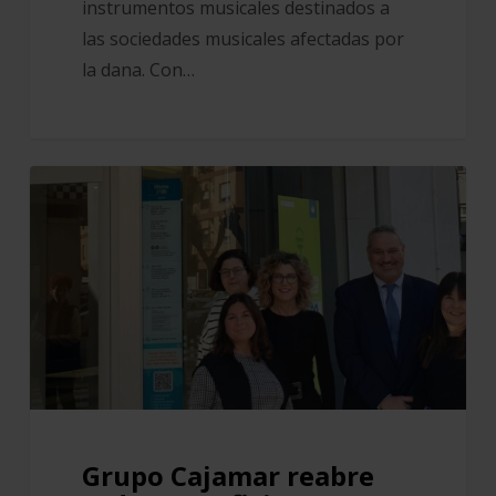
instrumentos musicales destinados a
las sociedades musicales afectadas por
la dana. Con…
Grupo
Cajamar
reabre
todas
sus
oficinas
afectadas
por
las
danas
Grupo Cajamar reabre