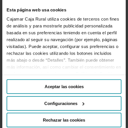
de
Esta página web usa cookies
sostenibilidad
Cajamar Caja Rural utiliza cookies de terceros con fines
del
de análisis y para mostrarle publicidad personalizada
Cajamar presenta la
sector
basada en sus preferencias teniendo en cuenta el perfil
actualización de los
agroalimentario
realizado al seguir su navegación (por ejemplo, páginas
indicadores de
visitadas). Puede aceptar, configurar sus preferencias o
español
sostenibilidad del sector
rechazar las cookies utilizando los botones incluidos
en
agroalimentario español
más abajo o desde “Detalles”. También puede obtener
en un nuevo informe
un
más información, así como cambiar el consentimiento en
nuevo
cualquier momento desde nuestra
Política de Cookies
.
informe
Se trata de la segunda edición del único
Aceptar las cookies
estudio global sobre el desempeño
sostenible de la cadena de valor agro
Configuraciones
en España, con datos actualizados a
2024 El equipo de redacción,
Rechazar las cookies
coordinado por Isabel Bardají, está