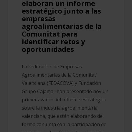
elaboran un informe
agroalimentarias
estratégico junto a las
de
empresas
la
agroalimentarias de la
Comunitat para
Comunitat
identificar retos y
para
oportunidades
identificar
retos
y
La Federación de Empresas
oportunidades
Agroalimentarias de la Comunitat
Valenciana (FEDACOVA) y Fundación
Grupo Cajamar han presentado hoy un
primer avance del Informe estratégico
sobre la industria agroalimentaria
valenciana, que están elaborando de
forma conjunta con la participación de