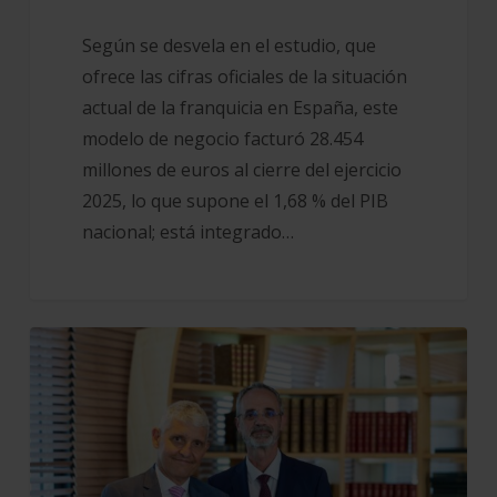
%
en
Según se desvela en el estudio, que
empleos
ofrece las cifras oficiales de la situación
generados
actual de la franquicia en España, este
modelo de negocio facturó 28.454
millones de euros al cierre del ejercicio
2025, lo que supone el 1,68 % del PIB
nacional; está integrado…
Crédit
Agricole
S.A.
y
BCC-