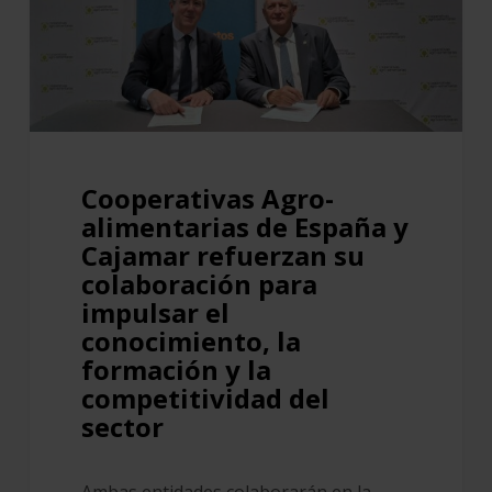
España
y
Cajamar
refuerzan
su
colaboración
Cooperativas Agro-
para
alimentarias de España y
impulsar
Cajamar refuerzan su
el
colaboración para
conocimiento,
impulsar el
conocimiento, la
la
formación y la
formación
competitividad del
y
sector
la
competitividad
del
Ambas entidades colaborarán en la