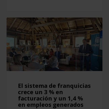
El
sistema
de
franquicias
crece
un
3
%
en
facturación
El sistema de franquicias
y
crece un 3 % en
un
facturación y un 1,4 %
1,4
en empleos generados