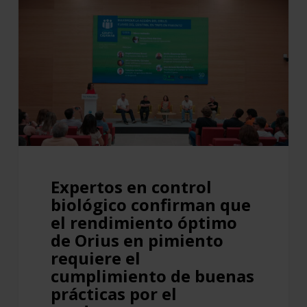
Expertos
en
control
biológico
confirman
que
el
rendimiento
óptimo
de
Expertos en control
Orius
biológico confirman que
en
el rendimiento óptimo
pimiento
de Orius en pimiento
requiere
requiere el
cumplimiento de buenas
el
prácticas por el
cumplimiento