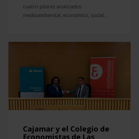
cuatro pilares analizados:
medioambiental, económico, social…
Cajamar
y
el
Colegio
de
Economistas
de
Las
Palmas
impulsan
Cajamar y el Colegio de
el
Economistas de Las