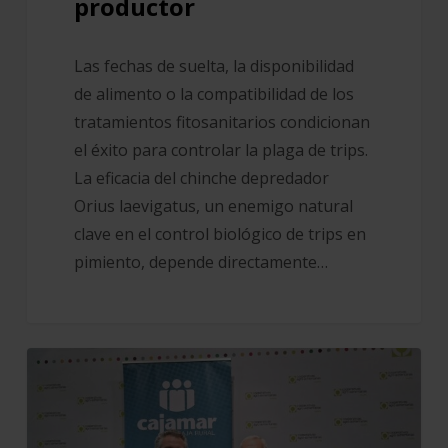
productor
de
buenas
prácticas
Las fechas de suelta, la disponibilidad
por
de alimento o la compatibilidad de los
el
tratamientos fitosanitarios condicionan
productor
el éxito para controlar la plaga de trips.
La eficacia del chinche depredador
Orius laevigatus, un enemigo natural
clave en el control biológico de trips en
pimiento, depende directamente…
Cooperativas
Agro-
alimentarias
de