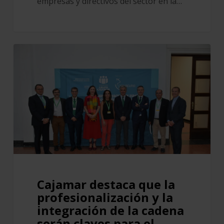
empresas y directivos del sector en la…
Cajamar
destaca
que
la
profesionalización
y
la
integración
de
la
Cajamar destaca que la
cadena
profesionalización y la
serán
integración de la cadena
claves
serán claves para el