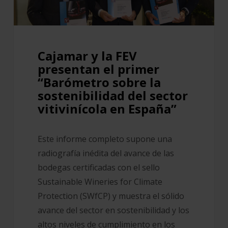
primer
“Barómetro
sobre
la
Cajamar y la FEV
sostenibilidad
presentan el primer
del
“Barómetro sobre la
sector
sostenibilidad del sector
vitivinícola
vitivinícola en España”
en
España”
Este informe completo supone una
radiografía inédita del avance de las
bodegas certificadas con el sello
Sustainable Wineries for Climate
Protection (SWfCP) y muestra el sólido
avance del sector en sostenibilidad y los
altos niveles de cumplimiento en los