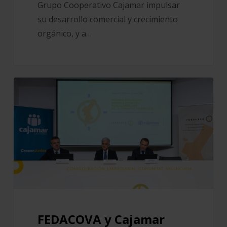
Grupo Cooperativo Cajamar impulsar
su desarrollo comercial y crecimiento
orgánico, y a…
FEDACOVA
y
Cajamar
elaboran
un
informe
estratégico
junto
a
las
FEDACOVA y Cajamar
empresas