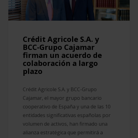
Grupo
Cajamar
firman
un
acuerdo
Crédit Agricole S.A. y
de
BCC-Grupo Cajamar
colaboración
firman un acuerdo de
a
colaboración a largo
largo
plazo
plazo
Crédit Agricole S.A. y BCC-Grupo
Cajamar, el mayor grupo bancario
cooperativo de España y una de las 10
entidades significativas españolas por
volumen de activos, han firmado una
alianza estratégica que permitirá a